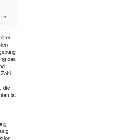
ese
chter
sten
dgebung
ung des
nd
 Zahl
, die
ten ist
ung
nung
ktion