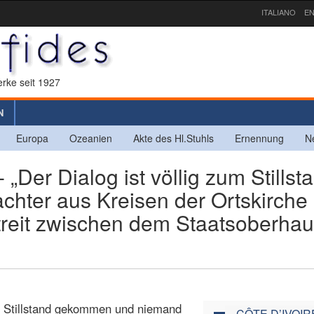
ITALIANO
EN
rke seit 1927
N
Europa
Ozeanien
Akte des Hl.Stuhls
Ernennung
N
er Dialog ist völlig zum Stillst
hter aus Kreisen der Ortskirche 
eit zwischen dem Staatsoberhau
len Stillstand gekommen und niemand
CÔTE D’IVOIR