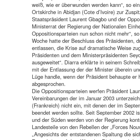
weiß, wie er überwunden werden kann“, so ein
Ortskirche in Abidjan (Cote d’Ivoire) zur Zuspi
Staatspräsident Laurent Gbagbo und der Opposi
Ministerrat der Regierung der Nationalen Einhei
Oppositionsparteien nun schon nicht mehr“, so
Woche hatte der Beschluss des Präsidenten, dr
entlassen, die Krise auf dramatische Weise zug
Präsidenten und dem Ministerpräsidenten Seydo
ausgeweitet“. Diarra erklärte in seinem Schre
mit der Entlassung der der Minister überein un
Lüge handle, wenn der Präsident behaupte er
abgesprochen.
Die Oppositionsparteien werfen Präsident Laur
Vereinbarungen der im Januar 2003 unterzeich
(Frankreich) nicht ein, mit denen der im Sep
beendet werden sollte. Seit September 2002 is
und der Süden werden von der Regierung kontro
Landesteile von den Rebellen der „Forces Nouv
„Angesichts der entstandenen Spaltung die sich