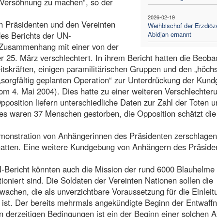
 Versöhnung zu machen“, so der
2026-02-19
n Präsidenten und den Vereinten
Weihbischof der Erzdiöz
des Berichts der UN-
Abidjan ernannt
Zusammenhang mit einer von der
r 25. März verschlechtert. In ihrem Bericht hatten die Beoba
itskräften, einigen paramilitärischen Gruppen und den „höch
„sorgfältig geplanten Operation“ zur Unterdrückung der Kun
vom 4. Mai 2004). Dies hatte zu einer weiteren Verschlechter
position liefern unterschiedliche Daten zur Zahl der Toten u
s waren 37 Menschen gestorben, die Opposition schätzt die
emonstration von Anhängerinnen des Präsidenten zerschlagen
atten. Eine weitere Kundgebung von Anhängern des Präsiden
Bericht könnten auch die Mission der rund 6000 Blauhelme
ationiert sind. Die Soldaten der Vereinten Nationen sollen die
chen, die als unverzichtbare Voraussetzung für die Einleit
ist. Der bereits mehrmals angekündigte Beginn der Entwaff
derzeitigen Bedingungen ist ein der Beginn einer solchen A