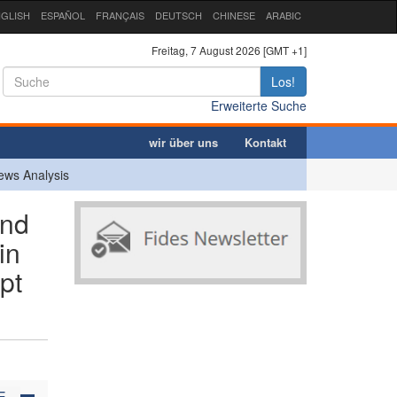
GLISH
ESPAÑOL
FRANÇAIS
DEUTSCH
CHINESE
ARABIC
Freitag, 7 August 2026 [GMT +1]
Los!
Erweiterte Suche
wir über uns
Kontakt
ews Analysis
and
in
pt
E