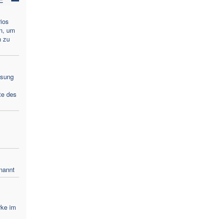
ios
n, um
n zu
ösung
te des
nannt
rke im