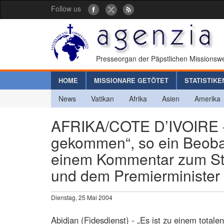
Follow us
Presseorgan der Päpstlichen Missionswe
HOME
MISSIONARE GETÖTET
STATISTIKE
News
Vatikan
Afrika
Asien
Amerika
AFRIKA/COTE D’IVOIRE - „D
gekommen“, so ein Beobac
einem Kommentar zum Str
und dem Premierminister
Dienstag, 25 Mai 2004
Abidjan (Fidesdienst) - „Es ist zu einem tota