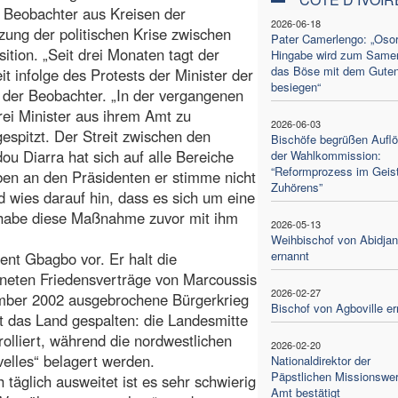
 Beobachter aus Kreisen der
2026-06-18
tzung der politischen Krise zwischen
Pater Camerlengo: „Osor
tion. „Seit drei Monaten tagt der
Hingabe wird zum Same
das Böse mit dem Gute
t infolge des Protests der Minister der
besiegen“
 der Beobachter. „In der vergangenen
ei Minister aus ihrem Amt zu
2026-06-03
espitzt. Der Streit zwischen den
Bischöfe begrüßen Aufl
u Diarra hat sich auf alle Bereiche
der Wahlkommission:
“Reformprozess im Geis
iben an den Präsidenten er stimme nicht
Zuhörens”
d wies darauf hin, dass es sich um eine
 habe diese Maßnahme zuvor mit ihm
2026-05-13
Weihbischof von Abidjan
ernannt
ent Gbagbo vor. Er halt die
neten Friedensverträge von Marcoussis
2026-02-27
tember 2002 ausgebrochene Bürgerkrieg
Bischof von Agboville er
t das Land gespalten: die Landesmitte
lliert, während die nordwestlichen
2026-02-20
elles“ belagert werden.
Nationaldirektor der
Päpstlichen Missionswe
 täglich ausweitet ist es sehr schwierig
Amt bestätigt