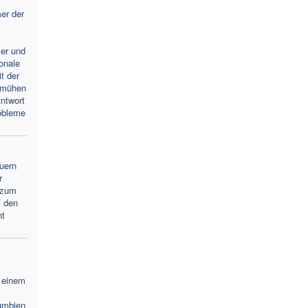
er der
ker und
ionale
t der
emühen
ntwort
obleme
uern
r
 zum
f den
nt
 einem
umbien