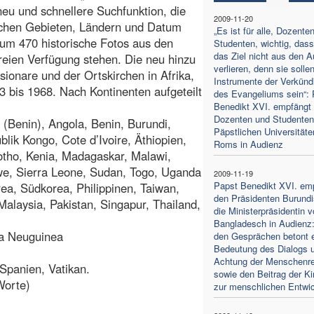
neu und schnellere Suchfunktion, die
2009-11-20
ischen Gebieten, Ländern und Datum
„Es ist für alle, Dozente
um 470 historische Fotos aus den
Studenten, wichtig, dass
das Ziel nicht aus den 
freien Verfügung stehen. Die neu hinzu
verlieren, denn sie solle
ssionare und der Ortskirchen in Afrika,
Instrumente der Verkünd
3 bis 1968. Nach Kontinenten aufgeteilt
des Evangeliums sein“: 
Benedikt XVI. empfängt 
Dozenten und Studenten
 (Benin), Angola, Benin, Burundi,
Päpstlichen Universitäte
ik Kongo, Cote d’Ivoire, Äthiopien,
Roms in Audienz
otho, Kenia, Madagaskar, Malawi,
bwe, Sierra Leone, Sudan, Togo, Uganda
2009-11-19
Papst Benedikt XVI. em
ea, Südkorea, Philippinen, Taiwan,
den Präsidenten Burundi
alaysia, Pakistan, Singapur, Thailand,
die Ministerpräsidentin 
Bangladesch in Audienz:
ua Neuguinea
den Gesprächen betont e
Bedeutung des Dialogs 
Achtung der Menschenr
 Spanien, Vatikan.
sowie den Beitrag der Ki
Worte)
zur menschlichen Entwi