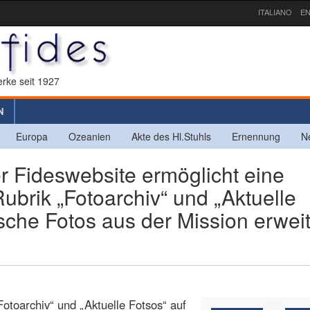
ITALIANO
EN
rke seit 1927
N
Europa
Ozeanien
Akte des Hl.Stuhls
Ernennung
N
r Fideswebsite ermöglicht eine
ubrik „Fotoarchiv“ und „Aktuelle
ische Fotos aus der Mission erweit
Fotoarchiv“ und „Aktuelle Fotsos“ auf