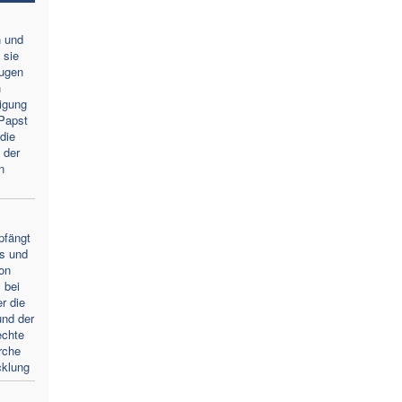
n und
 sie
Augen
n
igung
Papst
die
 der
n
pfängt
s und
von
 bei
r die
und der
echte
rche
cklung