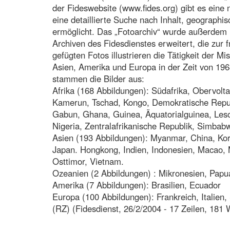
der Fideswebsite (www.fides.org) gibt es eine 
eine detaillierte Suche nach Inhalt, geograph
ermöglicht. Das „Fotoarchiv“ wurde außerdem 
Archiven des Fidesdienstes erweitert, die zur 
gefügten Fotos illustrieren die Tätigkeit der Mi
Asien, Amerika und Europa in der Zeit von 196
stammen die Bilder aus:
Afrika (168 Abbildungen): Südafrika, Obervolta
Kamerun, Tschad, Kongo, Demokratische Republ
Gabun, Ghana, Guinea, Äquatorialguinea, Les
Nigeria, Zentralafrikanische Republik, Simba
Asien (193 Abbildungen): Myanmar, China, Kor
Japan. Hongkong, Indien, Indonesien, Macao, M
Osttimor, Vietnam.
Ozeanien (2 Abbildungen) : Mikronesien, Pap
Amerika (7 Abbildungen): Brasilien, Ecuador
Europa (100 Abbildungen): Frankreich, Italien,
(RZ) (Fidesdienst, 26/2/2004 - 17 Zeilen, 181 