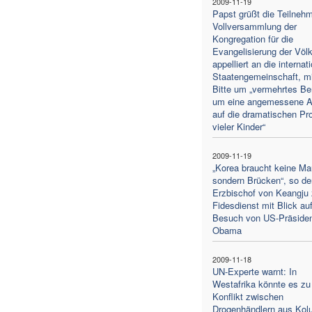
2009-11-19
Papst grüßt die Teilnehm
Vollversammlung der
Kongregation für die
Evangelisierung der Völ
appelliert an die internat
Staatengemeinschaft, mi
Bitte um „vermehrtes B
um eine angemessene A
auf die dramatischen Pr
vieler Kinder“
2009-11-19
„Korea braucht keine Ma
sondern Brücken“, so de
Erzbischof von Keangju
Fidesdienst mit Blick au
Besuch von US-Präside
Obama
2009-11-18
UN-Experte warnt: In
Westafrika könnte es zu
Konflikt zwischen
Drogenhändlern aus Kol