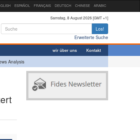
GLISH
ESPAÑOL
FRANÇAIS
DEUTSCH
CHINESE
ARABIC
Samstag, 8 August 2026 [GMT +1]
Los!
Erweiterte Suche
wir über uns
Kontakt
ews Analysis
ert